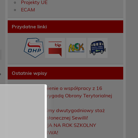
Projekty UE
ECAM
Przydatne linki
Ostatnie wpisy
P
Porozumienie o współpracy z 16
Dolnośląską Brygadą Obrony Terytorialnej
Zakończyliśmy dwutygodniowy staż
zawodowy w słonecznej Sewilli!
REKRUTACJA NA ROK SZKOLNY
2026/2027 TRWA!