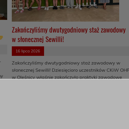
Zakończyliśmy dwutygodniowy staż zawodowy
w słonecznej Sewilli!
16 lipca 2026
-
Zakończyliśmy dwutygodniowy staż zawodowy w
słonecznej Sewilli! Dziesięcioro uczestników CKiW OH
ny
w Oleśnicy właśnie zakończyło praktyki zawodowe
realizowane w ramach […]