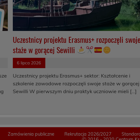
ć
Uczestnicy projektu Erasmus+ rozpoczęli swoj
staże w gorącej Sewilli
6 lipca 2026
sze
Uczestnicy projektu Erasmus+ sektor: Kształcenie i
szkolenie zawodowe rozpoczęli swoje staże w gorącej
ug
Sewilli W pierwszym dniu praktyk uczniowie mieli […]
Zamówienia publiczne
Rekrutacja 2026/2027
Standard
Ⓒ 2016 - 2020 Centrum Ksz