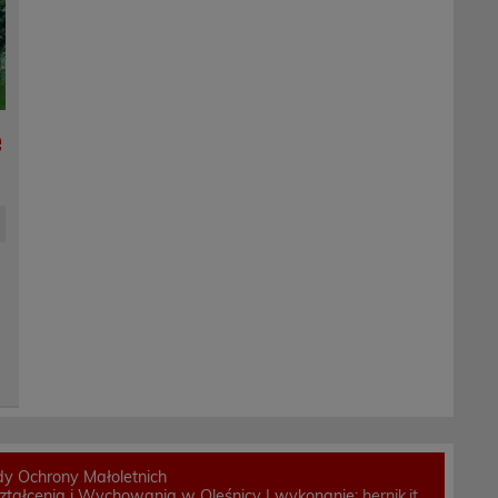
e
y Ochrony Małoletnich
tałcenia i Wychowania w Oleśnicy | wykonanie:
hernik.it