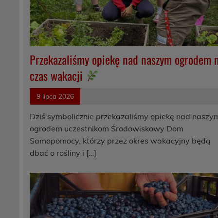
Przekazaliśmy opiekę nad naszym ogrodem 
czas wakacji
9 lipca 2026
Dziś symbolicznie przekazaliśmy opiekę nad naszy
ogrodem uczestnikom Środowiskowy Dom
Samopomocy, którzy przez okres wakacyjny będą
dbać o rośliny i […]