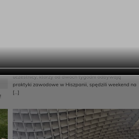
Weekend pełen inspiracji i nowych
doświadczeń!
14 lipca 2026
Weekend pełen inspiracji i nowych doświadczeń! Nasi
uczestnicy, którzy od dwóch tygodni odbywają
praktyki zawodowe w Hiszpanii, spędzili weekend na
[…]
!