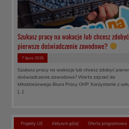
Szukasz pracy na wakacje lub chcesz zdoby
pierwsze doświadczenie zawodowe?
7 lipca 2026
Szukasz pracy na wakacje lub chcesz zdobyć pierw
doświadczenie zawodowe? Warto zajrzeć do
Młodzieżowego Biura Pracy OHP. Korzystanie z usł
[…]
Projekty UE
Aktywni górą!
Oferta programowa