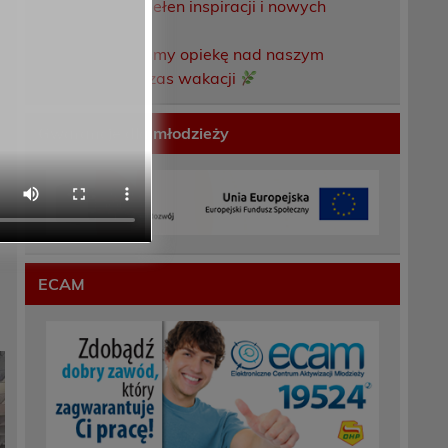
Weekend pełen inspiracji i nowych
doświadczeń!
Przekazaliśmy opiekę nad naszym
ogrodem na czas wakacji
Gwarancje dla młodzieży
ECAM