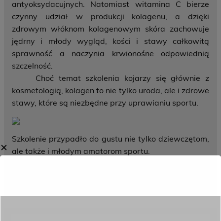
antyoksydacujnych. Natomiast witamina C bierze
czynny udział w produkcji kolagenu, a dzięki
zdrowym włóknom kolagenowym skóra zachowuje
jędrny i młody wygląd, kości i stawy całkowitą
sprawność a naczynia krwionośne odpowiednią
szczelność.
Choć temat szkolenia kojarzy się głównie z
kosmetologią, kolagen to nie tylko uroda, ale i zdrowe
stawy, które są niezbędne przy uprawianiu sportu.
Szkolenie przypadło do gustu nie tylko dziewczętom,
✕
ale także i młodym amatorom sportu.
Autor: Yuliya Wojtarowicz
Zdjęcia: Yuliya Wojtarowicz