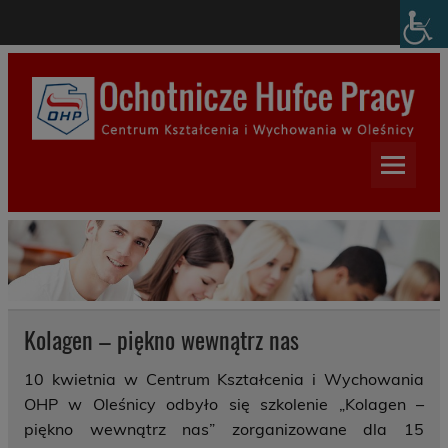
Skip
modal-check
to
content
Centrum Kształcenia i
Wychowania w Oleśnicy
Kolagen – piękno wewnątrz nas
10 kwietnia w Centrum Kształcenia i Wychowania
OHP w Oleśnicy odbyło się szkolenie „Kolagen –
piękno wewnątrz nas” zorganizowane dla 15