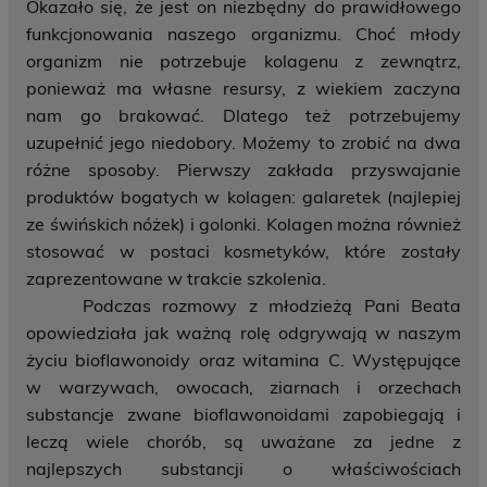
Okazało się, że jest on niezbędny do prawidłowego
funkcjonowania naszego organizmu. Choć młody
organizm nie potrzebuje kolagenu z zewnątrz,
ponieważ ma własne resursy, z wiekiem zaczyna
nam go brakować. Dlatego też potrzebujemy
uzupełnić jego niedobory. Możemy to zrobić na dwa
różne sposoby. Pierwszy zakłada przyswajanie
produktów bogatych w kolagen: galaretek (najlepiej
ze świńskich nóżek) i golonki. Kolagen można również
stosować w postaci kosmetyków, które zostały
zaprezentowane w trakcie szkolenia.
Podczas rozmowy z młodzieżą Pani Beata
opowiedziała jak ważną rolę odgrywają w naszym
życiu bioflawonoidy oraz witamina C. Występujące
w warzywach, owocach, ziarnach i orzechach
substancje zwane bioflawonoidami zapobiegają i
leczą wiele chorób, są uważane za jedne z
najlepszych substancji o właściwościach