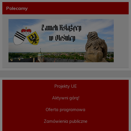
Polecamy
Projekty UE
Aktywni górą!
Oferta programowa
Zamówienia publiczne