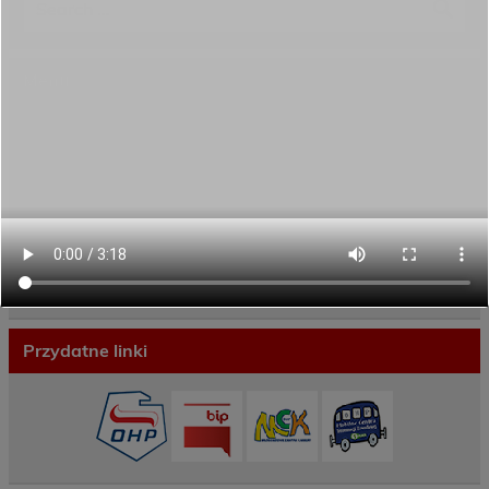
Menu
Dane kontaktowe
Zamówienia publiczne
Oferta programowa
Rekrutacja
Aktywni górą!
Projekty UE
ECAM
Przydatne linki