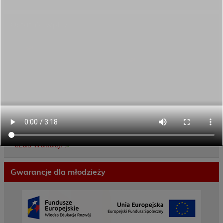
Ostatnie wpisy
Porozumienie o współpracy z 16 Dolnośląską
Brygadą Obrony Terytorialnej
Zakończyliśmy dwutygodniowy staż zawodowy
w słonecznej Sewilli!
REKRUTACJA NA ROK SZKOLNY 2026/2027
TRWA!
Weekend pełen inspiracji i nowych doświadczeń!
Przekazaliśmy opiekę nad naszym ogrodem na
czas wakacji
Gwarancje dla młodzieży