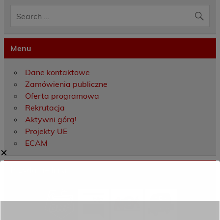
Menu
Dane kontaktowe
Zamówienia publiczne
Oferta programowa
Rekrutacja
Aktywni górą!
Projekty UE
ECAM
✕
Przydatne linki