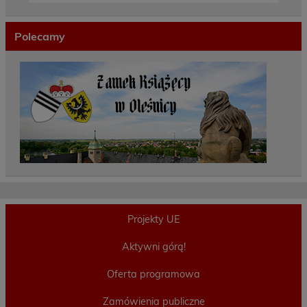
Polecamy
Projekty UE
Aktywni górą!
Oferta programowa
Zamówienia publiczne