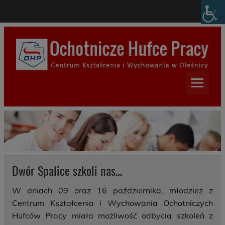
Skip
modal-check
to
content
Centrum Kształcenia i
Wychowania w Oleśnicy
Dwór Spalice szkoli nas…
W dniach 09 oraz 16 października, młodzież z
Centrum Kształcenia i Wychowania Ochotniczych
Hufców Pracy miała możliwość odbycia szkoleń z