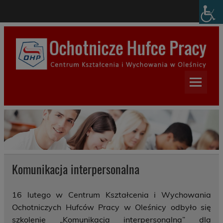
Skip
modal-check
to
content
Centrum Kształcenia i
Wychowania w Oleśnicy
Komunikacja interpersonalna
16 lutego w Centrum Kształcenia i Wychowania
Ochotniczych Hufców Pracy w Oleśnicy odbyło się
szkolenie „Komunikacja interpersonalna” dla