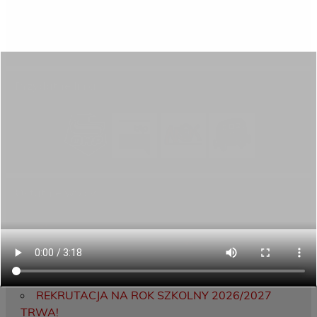
Aktywni górą!
Projekty UE
ECAM
Przydatne linki
Ostatnie wpisy
Porozumienie o współpracy z 16 Dolnośląską
Brygadą Obrony Terytorialnej
Zakończyliśmy dwutygodniowy staż zawodowy
w słonecznej Sewilli!
REKRUTACJA NA ROK SZKOLNY 2026/2027
TRWA!