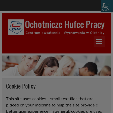
Skip
modal-check
to
content
Centrum Kształcenia i
Wychowania w Oleśnicy
Cookie Policy
This site uses cookies – small text files that are
placed on your machine to help the site provide a
better user experience. In general, cookies are used