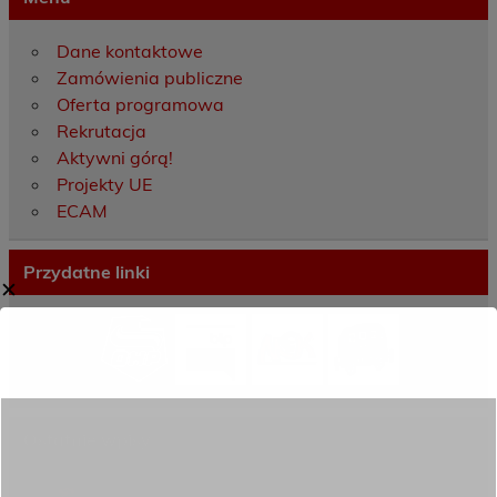
Dane kontaktowe
Zamówienia publiczne
Oferta programowa
Rekrutacja
Aktywni górą!
Projekty UE
ECAM
Przydatne linki
✕
Ostatnie wpisy
Porozumienie o współpracy z 16 Dolnośląską