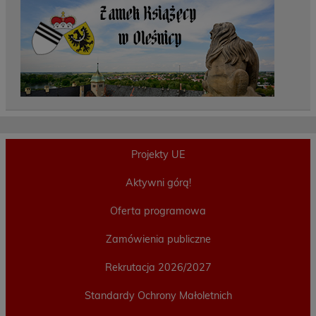
Projekty UE
Aktywni górą!
Oferta programowa
Zamówienia publiczne
Rekrutacja 2026/2027
Standardy Ochrony Małoletnich