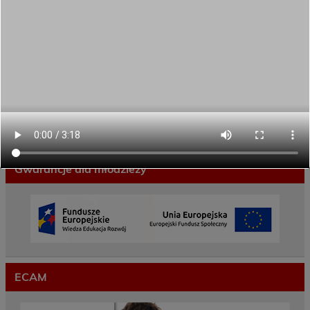
Brygadą Obrony Terytorialnej
Zakończyliśmy dwutygodniowy staż zawodowy
w słonecznej Sewilli!
REKRUTACJA NA ROK SZKOLNY 2026/2027
TRWA!
Weekend pełen inspiracji i nowych doświadczeń!
Przekazaliśmy opiekę nad naszym ogrodem na
czas wakacji
Gwarancje dla młodzieży
ECAM