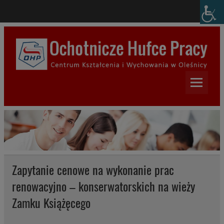
Skip
modal-check
to
content
Centrum Kształcenia i
Wychowania w Oleśnicy
Zapytanie cenowe na wykonanie prac
renowacyjno – konserwatorskich na wieży
Zamku Książęcego