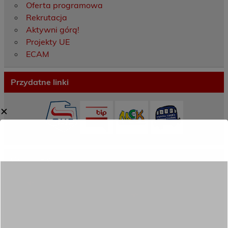
Oferta programowa
Rekrutacja
Aktywni górą!
Projekty UE
ECAM
Przydatne linki
✕
Ostatnie wpisy
Porozumienie o współpracy z 16 Dolnośląską
Brygadą Obrony Terytorialnej
Zakończyliśmy dwutygodniowy staż zawodowy
w słonecznej Sewilli!