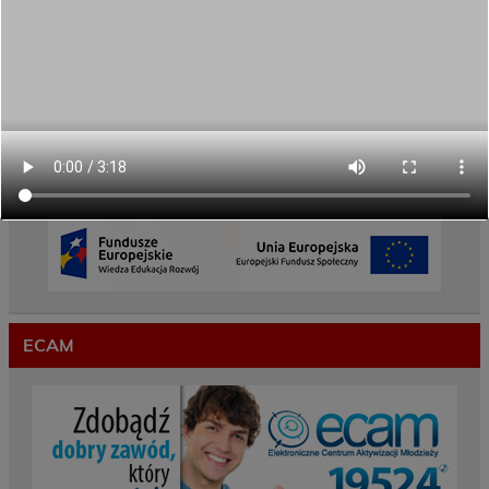
REKRUTACJA NA ROK SZKOLNY 2026/2027
TRWA!
Weekend pełen inspiracji i nowych doświadczeń!
Przekazaliśmy opiekę nad naszym ogrodem na
czas wakacji
Gwarancje dla młodzieży
ECAM