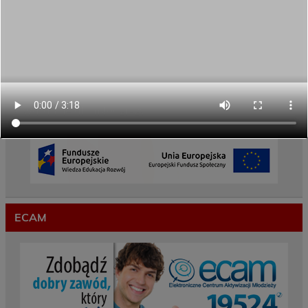
REKRUTACJA NA ROK SZKOLNY 2026/2027
TRWA!
Weekend pełen inspiracji i nowych doświadczeń!
Przekazaliśmy opiekę nad naszym ogrodem na
czas wakacji
Gwarancje dla młodzieży
ECAM