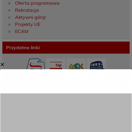
Oferta programowa
Rekrutacja
Aktywni górą!
Projekty UE
ECAM
Przydatne linki
✕
Ostatnie wpisy
Porozumienie o współpracy z 16 Dolnośląską
Brygadą Obrony Terytorialnej
Zakończyliśmy dwutygodniowy staż zawodowy
w słonecznej Sewilli!