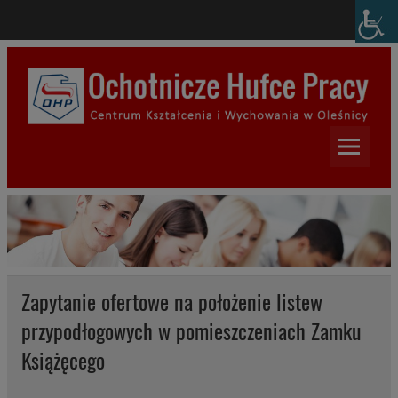
Skip
modal-check
to
content
Centrum Kształcenia i
Wychowania w Oleśnicy
Zapytanie ofertowe na położenie listew
przypodłogowych w pomieszczeniach Zamku
Książęcego