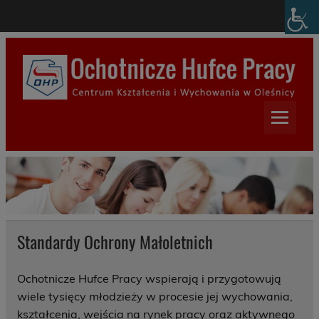
Skip
modal-check
to
content
Centrum Kształcenia i
Wychowania w Oleśnicy
Standardy Ochrony Małoletnich
Ochotnicze Hufce Pracy wspierają i przygotowują
wiele tysięcy młodzieży w procesie jej wychowania,
kształcenia, wejścia na rynek pracy oraz aktywnego