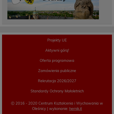
Projekty UE
Aktywni górą!
Oferta programowa
Zamówienia publiczne
Rekrutacja 2026/2027
Standardy Ochrony Małoletnich
Ⓒ 2016 - 2020 Centrum Kształcenia i Wychowania w
Oleśnicy | wykonanie:
hernik.it