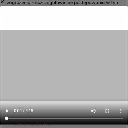
✕
zagrożenia – uszczegółowienie postępowania w tym
zakresie zawiera Procedura interwencji w sytuacjach
kryzysowych zagrażających bezpieczeństwu
uczestnika OHP.
Poniżej znajdziesz odnośnik do pełnej treści
Standardów ochrony małoletniego uczestnika OHP.
To plik tekstowy w formacie pdf.
Standardy_ochrony_osob_maloletnich_OHP (1)
Menu
Dane kontaktowe