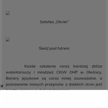
Sałatka „Olivier”
Śledź pod futrem
Każde szkolenie coraz bardziej zbliża
wolontariuszy i młodzież CKiW OHP w Oleśnicy.
Bariery językowe są coraz mniej zauważalne, a
poznawanie nowych przepisów z dalekich stron jest
✕
bardzo ciekawym doświadczeniem.
Autor oraz zdjęcia: