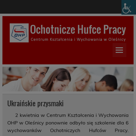
Skip
modal-check
to
content
Centrum Kształcenia i
Wychowania w Oleśnicy
Ukraińskie przysmaki
2 kwietnia w Centrum Kształcenia i Wychowania
OHP w Oleśnicy ponownie odbyło się szkolenie dla 6
wychowanków Ochotniczych Hufców Pracy.