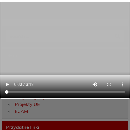
Yuliya Wojtarowicz, Sylwia Politowska
Menu
Dane kontaktowe
Zamówienia publiczne
Oferta programowa
Rekrutacja
Aktywni górą!
Projekty UE
ECAM
Przydatne linki