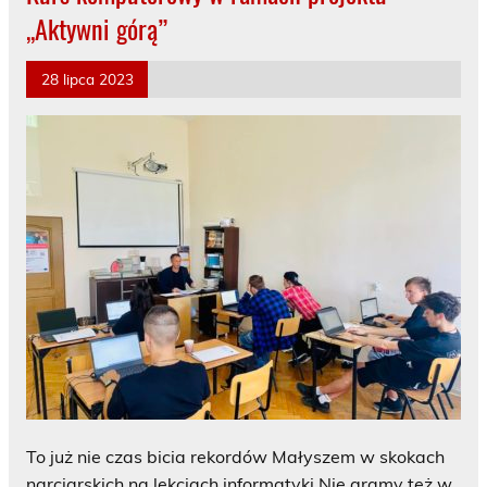
,,Aktywni górą”
28 lipca 2023
To już nie czas bicia rekordów Małyszem w skokach
narciarskich na lekcjach informatyki Nie gramy też w