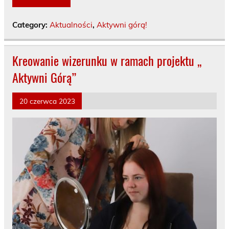
Category:
Aktualności
,
Aktywni górą!
Kreowanie wizerunku w ramach projektu ,,
Aktywni Górą”
20 czerwca 2023