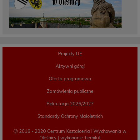
Projekty UE
Aktywni górą!
Oferta programowa
Zamówienia publiczne
Rekrutacja 2026/2027
Standardy Ochrony Małoletnich
Ⓒ 2016 - 2020 Centrum Kształcenia i Wychowania w
Oleśnicy | wykonanie:
hernik.it