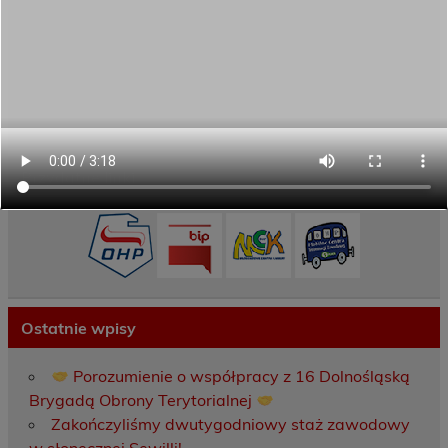
Zamówienia publiczne
Oferta programowa
Rekrutacja
Aktywni górą!
Projekty UE
ECAM
Przydatne linki
Ostatnie wpisy
Porozumienie o współpracy z 16 Dolnośląską
Brygadą Obrony Terytorialnej
Zakończyliśmy dwutygodniowy staż zawodowy