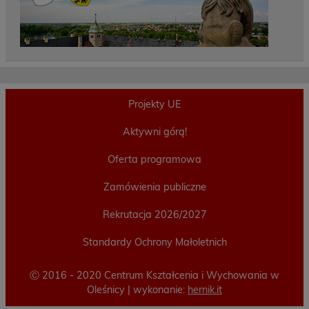
Projekty UE
Aktywni górą!
Oferta programowa
Zamówienia publiczne
Rekrutacja 2026/2027
Standardy Ochrony Małoletnich
Ⓒ 2016 - 2020 Centrum Kształcenia i Wychowania w
Oleśnicy | wykonanie:
hernik.it