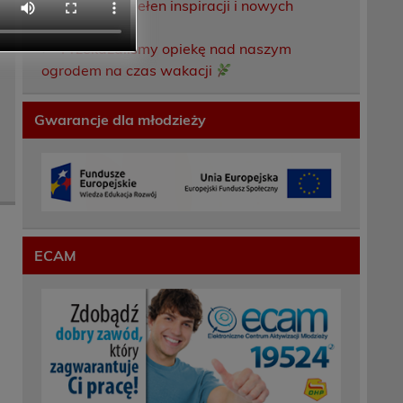
Weekend pełen inspiracji i nowych
doświadczeń!
Przekazaliśmy opiekę nad naszym
ogrodem na czas wakacji
Gwarancje dla młodzieży
ECAM