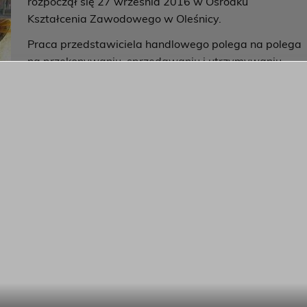
rozpoczął się 27 września 2016 w Ośrodku
Kształcenia Zawodowego w Oleśnicy.
Praca przedstawiciela handlowego polega na polega
na przekonywaniu, sprzedawaniu i utrzymywaniu
długotrwałej współpracy z odbiorcą. Osoba
zatrudniona na tym stanowisku powinna cechować si
wytrwałością, sumiennością, oraz punktualnością. W
tym zawodzie ważne jest wypracowanie zaufania u
klienta, dlatego tak bardzo ważna jest umiejętność
m punktem jest wygląd zewnętrzny, w tym zawodzie liczy
rego!
 marketingu i psychologii sprzedaży. Na zajęciach nauczyli
h, a także przeszli szkolenie z zakresu HACCP.
y, która prowadził Ośrodek Szkolenia Kierowców Jan
teoretyczne szkolenie. Kurs zakończył się 28 listopada
a ukończenia kursu.