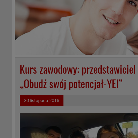
Kurs zawodowy: przedstawiciel
„Obudź swój potencjał-YEI”
30 listopada 2016