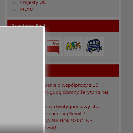
Projekty UE
ECAM
Przydatne linki
ę
Ostatnie wpisy
Porozumienie o współpracy z 16
Dolnośląską Brygadą Obrony Terytorialnej
Zakończyliśmy dwutygodniowy staż
zawodowy w słonecznej Sewilli!
REKRUTACJA NA ROK SZKOLNY
2026/2027 TRWA!