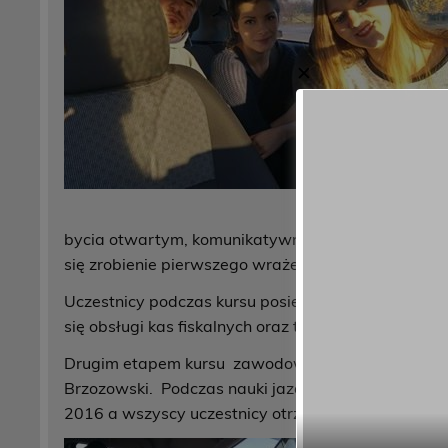
✕
bycia otwartym, komunikatywnym. Kolejnym ważny
się zrobienie pierwszego wrażenia, oczywiście dob
Uczestnicy podczas kursu posiedli wiedzę z zakresu
się obsługi kas fiskalnych oraz terminali płatniczyc
Drugim etapem kursu zawodowego była nauka jazd
Brzozowski. Podczas nauki jazdy młodzież przeszła 
2016 a wszyscy uczestnicy otrzymali zaświadczeni