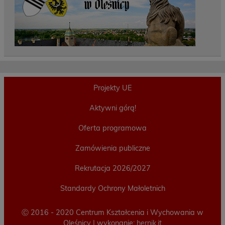
Projekty UE
Aktywni górą!
Oferta programowa
Zamówienia publiczne
Rekrutacja 2026/2027
Standardy Ochrony Małoletnich
Ⓒ 2016 - 2020 Centrum Kształcenia i Wychowania w
Oleśnicy | wykonanie:
hernik.it