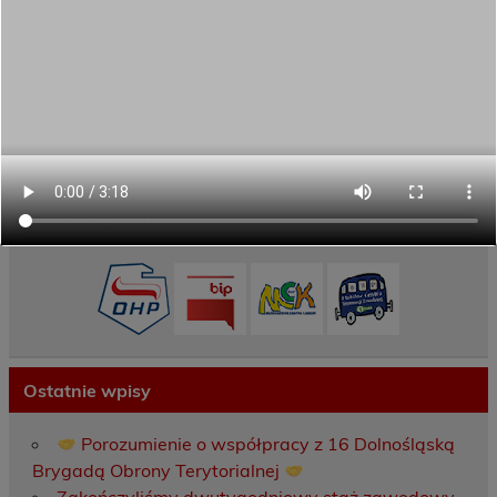
Dane kontaktowe
Zamówienia publiczne
Oferta programowa
Rekrutacja
Aktywni górą!
Projekty UE
ECAM
Przydatne linki
Ostatnie wpisy
Porozumienie o współpracy z 16 Dolnośląską
Brygadą Obrony Terytorialnej