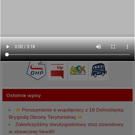
Oferta programowa
Rekrutacja
Aktywni górą!
Projekty UE
ECAM
Przydatne linki
Ostatnie wpisy
Porozumienie o współpracy z 16 Dolnośląską
Brygadą Obrony Terytorialnej
Zakończyliśmy dwutygodniowy staż zawodowy
w słonecznej Sewilli!