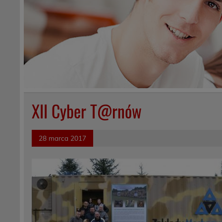
XII Cyber T@rnów
28 marca 2017