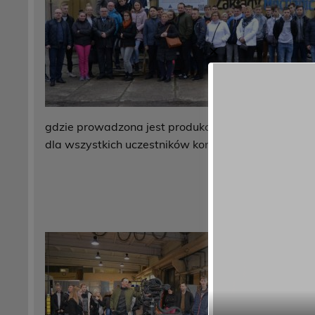
✕
gdzie prowadzona jest produkcja broni palnej na p
dla wszystkich uczestników konkursu. Z niecierpli