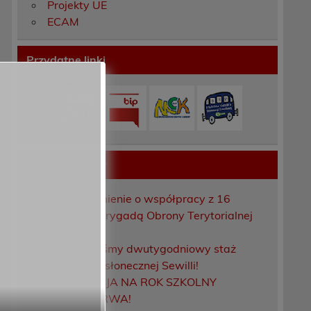
Projekty UE
ECAM
Przydatne linki
y
Ostatnie wpisy
Porozumienie o współpracy z 16
Dolnośląską Brygadą Obrony Terytorialnej
Zakończyliśmy dwutygodniowy staż
zawodowy w słonecznej Sewilli!
REKRUTACJA NA ROK SZKOLNY
2026/2027 TRWA!