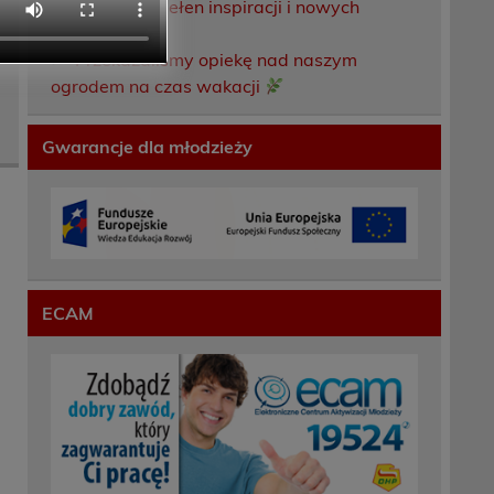
Weekend pełen inspiracji i nowych
doświadczeń!
Przekazaliśmy opiekę nad naszym
ogrodem na czas wakacji
Gwarancje dla młodzieży
ECAM