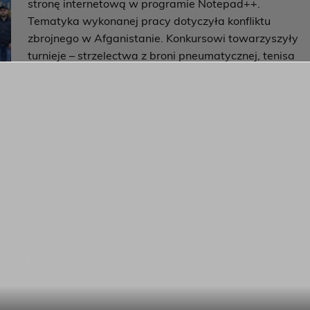
stronę internetową w programie Notepad++.
Tematyka wykonanej pracy dotyczyła konfliktu
zbrojnego w Afganistanie. Konkursowi towarzyszyły
turnieje – strzelectwa z broni pneumatycznej, tenisa
stołowego, darta oraz bilarda. Każdy uczestnik
imprezy mógł wziąć udział w seansie kinowym oraz
wycieczce do Zakładów Mechanicznych w Tarnowie
otrzeby wojska. Organizator przewidział atrakcyjne nagrod
wością czekamy na kolejną edycję konkursu w przyszłym roku.