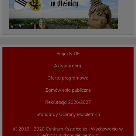
Projekty UE
Aktywni górą!
Oferta programowa
Zamówienia publiczne
Rekrutacja 2026/2027
Standardy Ochrony Małoletnich
Ⓒ 2016 - 2020 Centrum Kształcenia i Wychowania w
Oleśnicy | wykonanie:
hernik.it