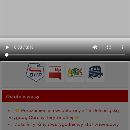
Zamówienia publiczne
Oferta programowa
Rekrutacja
Aktywni górą!
Projekty UE
ECAM
Przydatne linki
Ostatnie wpisy
Porozumienie o współpracy z 16 Dolnośląską
Brygadą Obrony Terytorialnej
Zakończyliśmy dwutygodniowy staż zawodowy