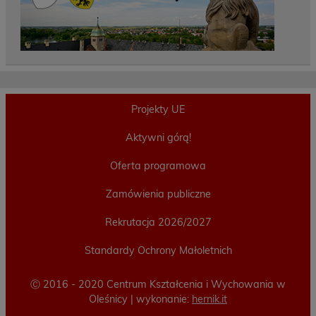
Projekty UE
Aktywni górą!
Oferta programowa
Zamówienia publiczne
Rekrutacja 2026/2027
Standardy Ochrony Małoletnich
Ⓒ 2016 - 2020 Centrum Kształcenia i Wychowania w
Oleśnicy | wykonanie:
hernik.it