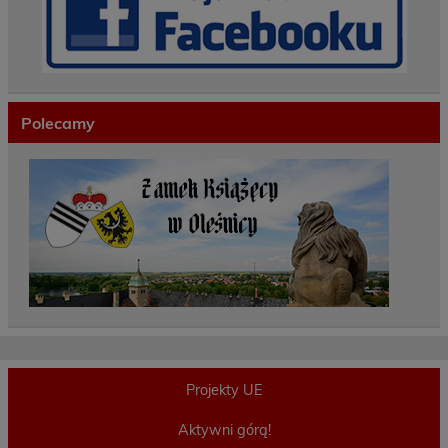
Polecamy
Projekty UE
Aktywni górą!