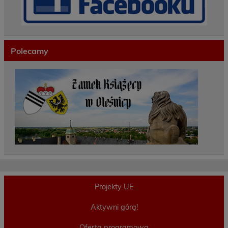
Polecamy
Projekty UE
Aktywni górą!
Oferta programowa