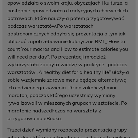
opowiedziała o swoim kraju, obyczajach i kulturze, a
następnie opowiedziała o tradycyjnych chorwackich
potrawach, które nauczyła potem przygotowywać
podczas warsztatów.Po warsztatach
gastronomicznych odbyła się prezentacja o tym jak
obliczać zapotrzebowanie kaloryczne BMI „”How to
count Your macros and How to estimate calories you
will need per day”. Po prezentacji młodzież
wykorzystała zdobytą wiedzę w praktyce i podczas
warsztatów „A healthy diet for a healthy life” ułożyła
sobie wzajemnie zdrowe menu będące alternatywą
ich codziennego żywienia. Dzień zakończył mini
maraton, podczas którego uczestnicy wymiany
rywalizowali w mieszanych grupach w sztafecie. Po
maratonie nadszedł czas na warsztaty z
przygotowania eBooka.
Trzeci dzień wymiany rozpoczęła prezentacja grupy
łotewskiej, która przekonała nas, że Łotwa to piękny i