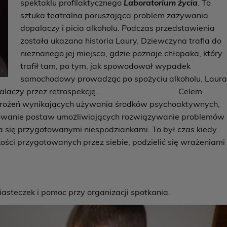
spektaklu profilaktycznego
Laboratorium życia
. To
sztuka teatralna poruszająca problem zażywania
dopalaczy i picia alkoholu. Podczas przedstawienia
została ukazana historia Laury. Dziewczyna trafia do
nieznanego jej miejsca, gdzie poznaje chłopaka, który
trafił tam, po tym, jak spowodował wypadek
samochodowy prowadząc po spożyciu alkoholu. Laur
nia od dopalaczy przez retrospekcję… Celem
grożeń wynikających używania środków psychoaktywnych,
towanie postaw umożliwiających rozwiązywanie problemów
a się przygotowanymi niespodziankami. To był czas kiedy
ści przygotowanych przez siebie, podzielić się wrażeniami
asteczek i pomoc przy organizacji spotkania.