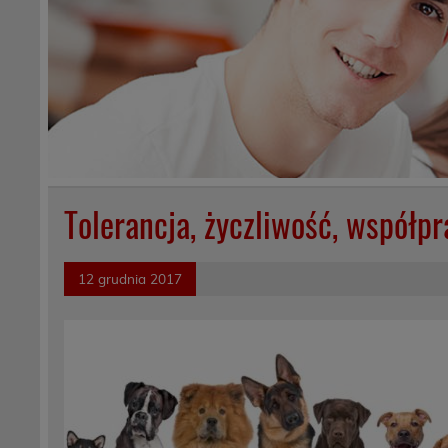
Tolerancja, życzliwość, współp
12 grudnia 2017