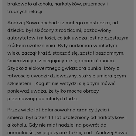
brakowało alkoholu, narkotyków, przemocy i
trudnych relacji.
Andrzej Sowa pochodzi z małego miasteczka, od
dziecka był skłócony z rodzicami, pozbawiony
autorytetów i miłości, co jak uważa jest najczęstszym
źródłem uzależnienia. Były narkoman w młodym
wieku zaczął kraść, staczać się, został bezdomnym,
śmierdzącym z niegojącymi się ranami ćpunem.
Szybko z elokwentnego gwiazdora punka, który z
łatwością uwodził dziewczyny, stał się umierającym
szkieletem. „Kogut” nie wstydzi się o tym mówić,
ponieważ uważa, że tylko mocne obrazy
przemawiają do młodych ludzi.
Przez wiele lat balansował na granicy życia i
śmierci, był przez 11 lat uzależniony od narkotyków i
alkoholu. Gdy nie miał nadziei na powrót do
normalności, w jego życiu stał się cud. Andrzej Sowa