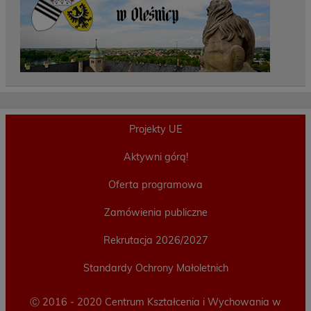
Projekty UE
Aktywni górą!
Oferta programowa
Zamówienia publiczne
Rekrutacja 2026/2027
Standardy Ochrony Małoletnich
Ⓒ 2016 - 2020 Centrum Kształcenia i Wychowania w