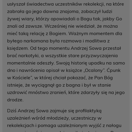
usłyszał świadectwa uczestników rekolekcji, na które
zabrała go jego dawna znajoma, zobaczył ludzi
żywej wiary, którzy opowiadali o Bogu tak, jakby Go
znali od zawsze. Wcześniej nie wiedział, że można
mieć taką relację z Bogiem. Ważnym momentem dla
byłego narkomana była rozmowa i modlitwa z
księdzem. Od tego momentu Andrzej Sowa przestał
brać narkotyki, a wszystkie stare przyzwyczajenia
momentalnie odeszły. Swoją historię upadku na samo
dno i nawrócenia opisał w książce „Ocalony”. Ćpunk
w Kościele”, w której chciał pokazać, że Pan Bóg
istnieje, że wyciągnął go z bagna i był w stanie
uzdrowić mnóstwo zranień, które zdarzyły się na jego
drodze.
Dziś Andrzej Sowa zajmuje się profilaktyką
uzależnień wśród młodzieży, uczestniczy w
rekolekcjach i pomaga uzależnionym wyjść z nałogu