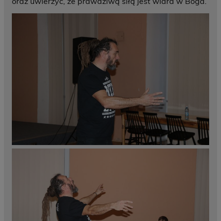
oraz uwierzyć, że prawdziwą siłą jest wiara w Boga.