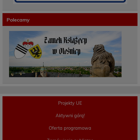
Polecamy
Projekty UE
Aktywni górą!
Oferta programowa