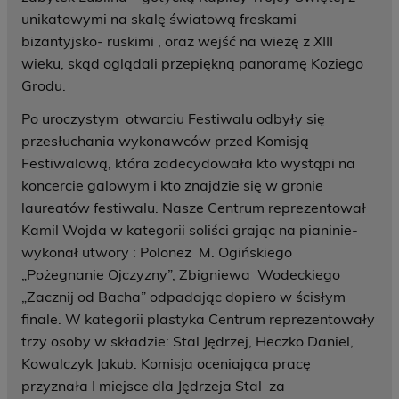
unikatowymi na skalę światową freskami
bizantyjsko- ruskimi , oraz wejść na wieżę z XIII
wieku, skąd oglądali przepiękną panoramę Koziego
Grodu.
Po uroczystym otwarciu Festiwalu odbyły się
przesłuchania wykonawców przed Komisją
Festiwalową, która zadecydowała kto wystąpi na
koncercie galowym i kto znajdzie się w gronie
laureatów festiwalu. Nasze Centrum reprezentował
Kamil Wojda w kategorii soliści grając na pianinie-
wykonał utwory : Polonez M. Ogińskiego
„Pożegnanie Ojczyzny”, Zbigniewa Wodeckiego
„Zacznij od Bacha” odpadając dopiero w ścisłym
finale. W kategorii plastyka Centrum reprezentowały
trzy osoby w składzie: Stal Jędrzej, Heczko Daniel,
Kowalczyk Jakub. Komisja oceniająca pracę
przyznała I miejsce dla Jędrzeja Stal za