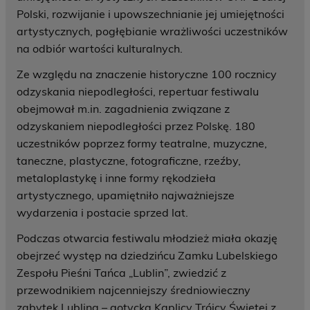
Polski, rozwijanie i upowszechnianie jej umiejętności
artystycznych, pogłębianie wrażliwości uczestników
na odbiór wartości kulturalnych.
Ze względu na znaczenie historyczne 100 rocznicy
odzyskania niepodległości, repertuar festiwalu
obejmował m.in. zagadnienia związane z
odzyskaniem niepodległości przez Polskę. 180
uczestników poprzez formy teatralne, muzyczne,
taneczne, plastyczne, fotograficzne, rzeźby,
metaloplastykę i inne formy rękodzieła
artystycznego, upamiętniło najważniejsze
wydarzenia i postacie sprzed lat.
Podczas otwarcia festiwalu młodzież miała okazję
obejrzeć występ na dziedzińcu Zamku Lubelskiego
Zespołu Pieśni Tańca „Lublin”, zwiedzić z
przewodnikiem najcenniejszy średniowieczny
zabytek Lublina – gotycką Kaplicy Trójcy Świętej z