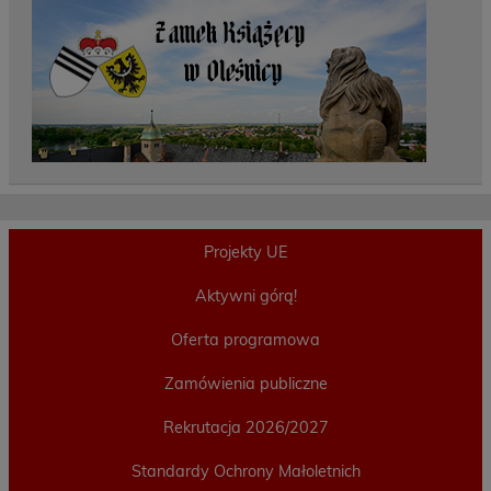
Projekty UE
Aktywni górą!
Oferta programowa
Zamówienia publiczne
Rekrutacja 2026/2027
Standardy Ochrony Małoletnich