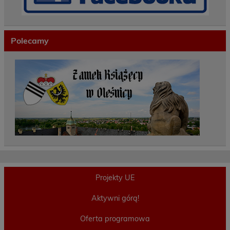
Polecamy
Projekty UE
Aktywni górą!
Oferta programowa