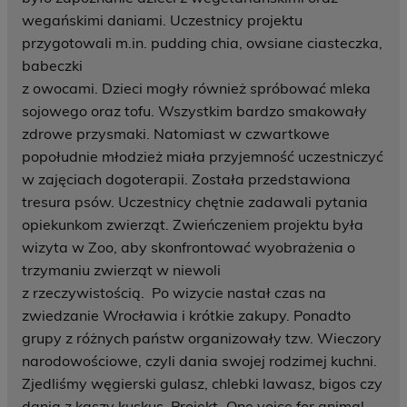
wegańskimi daniami. Uczestnicy projektu
przygotowali m.in. pudding chia, owsiane ciasteczka,
babeczki
z owocami. Dzieci mogły również spróbować mleka
sojowego oraz tofu. Wszystkim bardzo smakowały
zdrowe przysmaki. Natomiast w czwartkowe
popołudnie młodzież miała przyjemność uczestniczyć
w zajęciach dogoterapii. Została przedstawiona
tresura psów. Uczestnicy chętnie zadawali pytania
opiekunkom zwierząt. Zwieńczeniem projektu była
wizyta w Zoo, aby skonfrontować wyobrażenia o
trzymaniu zwierząt w niewoli
z rzeczywistością. Po wizycie nastał czas na
zwiedzanie Wrocławia i krótkie zakupy. Ponadto
grupy z różnych państw organizowały tzw. Wieczory
narodowościowe, czyli dania swojej rodzimej kuchni.
Zjedliśmy węgierski gulasz, chlebki lawasz, bigos czy
dania z kaszy kuskus. Projekt „One voice for animal