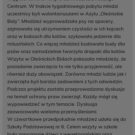
Centrum. W trakcie tygodniowego pobytu młodzi
uczestnicy byli wolontariuszami w Azylu „Oleśnickie
Bidy”. Młodzież wyprowadzała psy na spacery,
zajmowała się utrzymaniem czystości w ich kojcach
oraz w boksach dla kotów, szykowała jedzenie dla
milusińskich. Co więcej młodzież budowała budy dla
psów oraz samodzielnie tworzyła drapaki dla kotów.
Wizyta w Oleśnickich Bidach pokazała młodzieży, że
posiadanie zwierzęcia to nie tylko przyjemność, ale
również duży obowiązek. Zarówno młodzi ludzie jak i
zwierzęta byli bardzo zadowoleni z tych odwiedzin.
Podczas projektu została przeprowadzona dyskusja
na temat ochrony praw zwierząt. Każdy mógł się
wypowiedzieć w tym temacie. Dyskusja
zaowocowała wieloma przemyśleniami.
W czwartkowe przedpołudnie młodzież udała się do
Szkoły Podstawowej nr 6. Celem wizyty w szkole
było zapoznanie dzieci z wegetariańskimi oraz