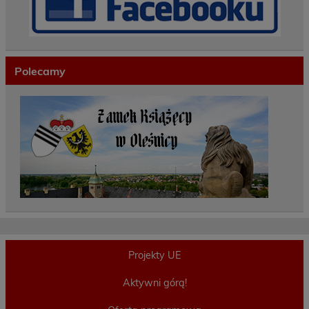
Polecamy
Projekty UE
Aktywni górą!