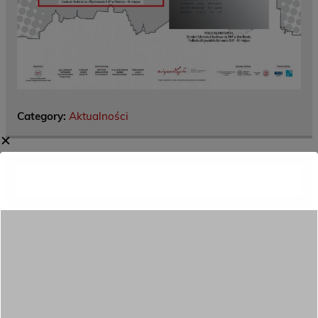
Category:
Aktualności
✕
Menu
Dane kontaktowe
Zamówienia publiczne
Oferta programowa
Rekrutacja