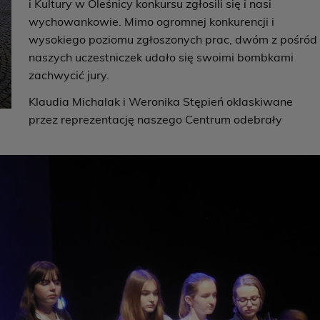
i Kultury w Oleśnicy konkursu zgłosili się i nasi
wychowankowie. Mimo ogromnej konkurencji i
wysokiego poziomu zgłoszonych prac, dwóm z pośród
naszych uczestniczek udało się swoimi bombkami
zachwycić jury.
Klaudia Michalak i Weronika Stępień oklaskiwane
przez reprezentację naszego Centrum odebrały