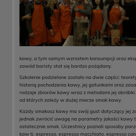
kawy, a tym samym wzrostem konsumpcji oraz ekspa
zawód baristy stał się bardzo pożądany.
Szkolenie podzielone zostało na dwie części: teore
historią pochodzenia kawy, jej gatunkami oraz zas
rodzaje zbiorów kawy wraz z metodami jej obróbki.
od których zależy w dużej mierze smak kawy.
Każdy smakosz kawy ma swój gust dotyczący jej za
jednak zwrócić uwagę na parametry jakości kawy t
ostatecznie smak. Uczestnicy poznali sposoby par
kaw tj. espresso, espresso macchiato, espresso con p