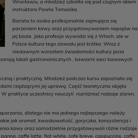
Wrocławiu, a młodzież szkoliła się pod czujnym okiem
instruktora Pawła Tomasika.
Barista to osoba profesjonalnie zajmująca się
parzeniem kawy oraz przygotowywaniem napojów na
jej bazie. Jako profesja wywodzi się z Włoch, ale w
Polsce kultura tego zawodu jest krótka. Wraz z
niedawnym wzrostem świadomości kultury picia
nsją lokali gastronomicznych , kawiarni sieci kawowych
tyczną i praktyczną. Młodzież podczas kursu zapoznała się
adami rządzącymi jej uprawą. Część teoretyczna objęła
 W praktyce uczestnicy nauczyli rozróżniać rodzaje ziaren,
parzania, dlatego nie ma jednego najlepszego-należy
akie jak aromat, kwaskowatość, goryczka, konsystencja i
zenia kawy oraz samodzielnie przygotowywali różne rodzaje
anna, caffe latte, flat white, cafe breve, cappuccino, caffe