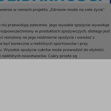
wienia w ramach projektu „Zdrowie-moda na całe życie”
 niż przewidują zalecenia. Jego wysokie spożycie wywołuje
st rozpowszechniony w produktach spożywczych, dlatego jest
yć narażony na jego nadmierne spożycie i uważać z
 być konieczne u niektórych sportowców i przy
 Wysokie spożycie cukrów może prowadzić do otyłości,
 i niektórych nowotworów. Cukry proste są
ować innymi substancjami słodzącymi, kierując się
rozsądkiem. Dobrym podejściem jest eliminowanie słodkich
 wykładu wyczerpująco rozwinęli temat szkodliwości soli i
ików przez młodzież. Przygotowali także zdrowe desery-
yw, które są równie smaczne co tradycyjny cukier. Na
 test wiedzy dotyczący zagadnienia.