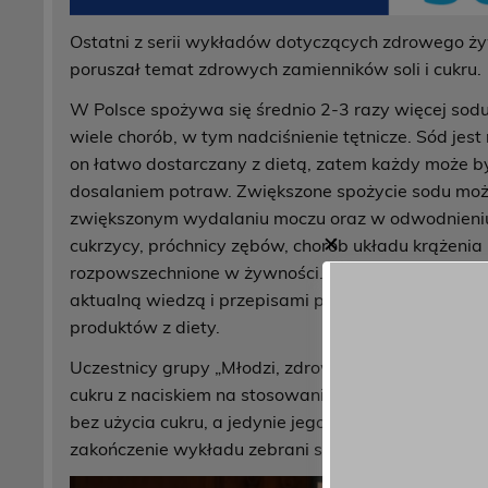
Ostatni z serii wykładów dotyczących zdrowego ży
poruszał temat zdrowych zamienników soli i cukru.
W Polsce spożywa się średnio 2-3 razy więcej sodu
wiele chorób, w tym nadciśnienie tętnicze. Sód je
on łatwo dostarczany z dietą, zatem każdy może b
dosalaniem potraw. Zwiększone spożycie sodu może
zwiększonym wydalaniu moczu oraz w odwodnieniu.
✕
cukrzycy, próchnicy zębów, chorób układu krążenia
rozpowszechnione w żywności. Cukier można zastęp
aktualną wiedzą i przepisami prawa oraz zdrowym 
produktów z diety.
Uczestnicy grupy „Młodzi, zdrowi, aktywni” podczas
cukru z naciskiem na stosowanie zdrowych zamienn
bez użycia cukru, a jedynie jego zdrowych alternat
zakończenie wykładu zebrani słuchacze rozwiązali