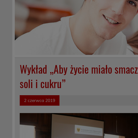
Wykład „Aby życie miało smac
soli i cukru”
2 czerwca 2019