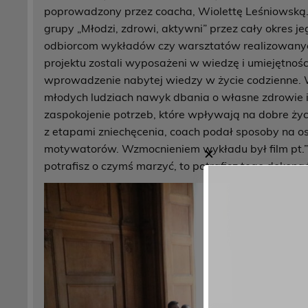
poprowadzony przez coacha, Wiolettę Leśniowską.
grupy „Młodzi, zdrowi, aktywni” przez cały okres j
odbiorcom wykładów czy warsztatów realizowanych
projektu zostali wyposażeni w wiedzę i umiejętnoś
wprowadzenie nabytej wiedzy w życie codzienne.
młodych ludziach nawyk dbania o własne zdrowie i 
zaspokojenie potrzeb, które wpływają na dobre życi
z etapami zniechęcenia, coach podał sposoby na osi
motywatorów. Wzmocnieniem wykładu był film pt.”Cykl
✕
potrafisz o czymś marzyć, to potrafisz tego dokonać