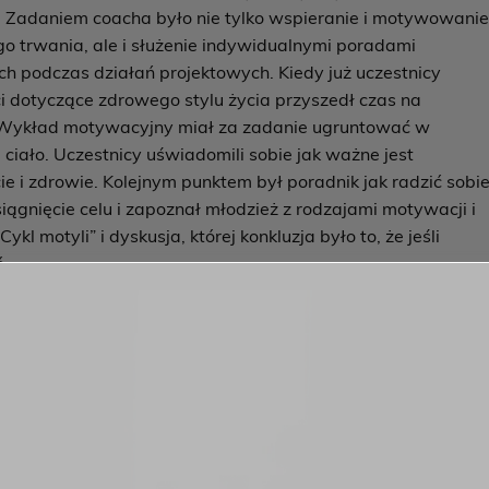
 Zadaniem coacha było nie tylko wspieranie i motywowani
ego trwania, ale i służenie indywidualnymi poradami
 podczas działań projektowych. Kiedy już uczestnicy
ci dotyczące zdrowego stylu życia przyszedł czas na
 Wykład motywacyjny miał za zadanie ugruntować w
ciało. Uczestnicy uświadomili sobie jak ważne jest
e i zdrowie. Kolejnym punktem był poradnik jak radzić sobi
ągnięcie celu i zapoznał młodzież z rodzajami motywacji i
 motyli” i dyskusja, której konkluzja było to, że jeśli
.