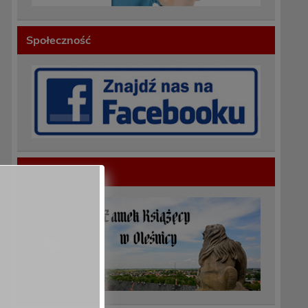
e
Społeczność
e
Polecamy