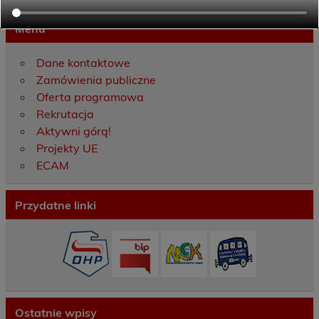
Menu
Dane kontaktowe
Zamówienia publiczne
Oferta programowa
Rekrutacja
Aktywni górą!
Projekty UE
ECAM
Przydatne linki
Ostatnie wpisy