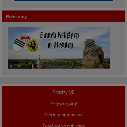
Polecamy
Projekty UE
Aktywni górą!
Oferta programowa
Zamówienia publiczne