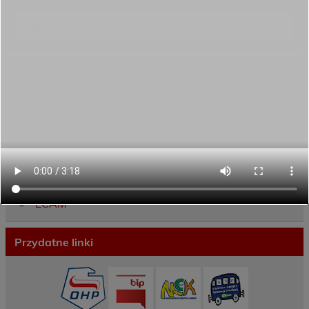
Menu
Dane kontaktowe
Zamówienia publiczne
Oferta programowa
Rekrutacja
Aktywni górą!
Projekty UE
ECAM
Przydatne linki