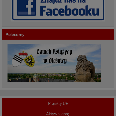
Polecamy
Projekty UE
Aktywni górą!