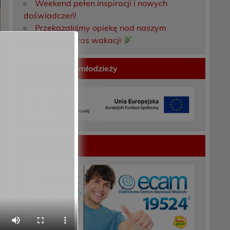
Weekend pełen inspiracji i nowych
doświadczeń!
Przekazaliśmy opiekę nad naszym
ogrodem na czas wakacji
Gwarancje dla młodzieży
ECAM