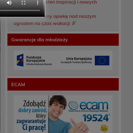
Weekend pełen inspiracji i nowych
doświadczeń!
Przekazaliśmy opiekę nad naszym
ogrodem na czas wakacji
Gwarancje dla młodzieży
ECAM