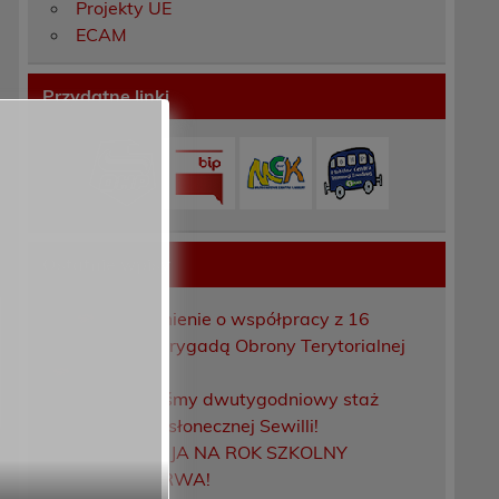
Projekty UE
ECAM
Przydatne linki
Ostatnie wpisy
Porozumienie o współpracy z 16
Dolnośląską Brygadą Obrony Terytorialnej
Zakończyliśmy dwutygodniowy staż
zawodowy w słonecznej Sewilli!
REKRUTACJA NA ROK SZKOLNY
2026/2027 TRWA!