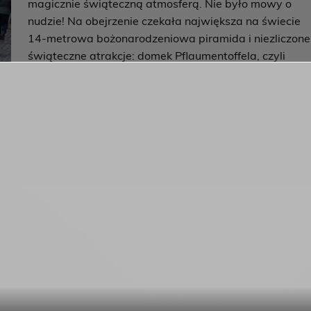
magicznie świąteczną atmosferą. Nie było mowy o
nudzie! Na obejrzenie czekała największa na świecie
14-metrowa bożonarodzeniowa piramida i niezliczone
świąteczne atrakcje: domek Pflaumentoffela, czyli
ludzika wykonanego z suszonych śliwek, domek z
pierników, dom bajek, świąteczna piekarnia, skrzacie
kino, teatr lalek przy kalendarzu adwentowym oraz
 oczu i uszu stanowiły liczne występy muzyczne i taneczne.
asto.
czny nastrój!