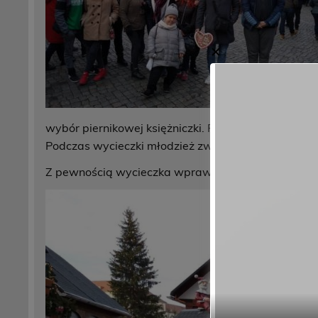
✕
wybór piernikowej księżniczki. Prawdziwą ucztę dla
Podczas wycieczki młodzież zwiedziła też stare mi
Z pewnością wycieczka wprawiła uczniów w świąte