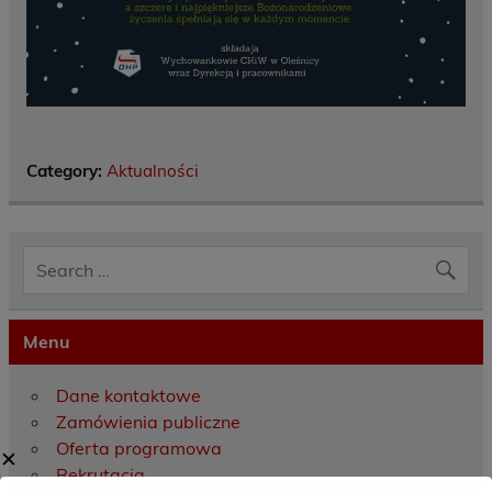
Category:
Aktualności
Menu
Dane kontaktowe
Zamówienia publiczne
Oferta programowa
✕
Rekrutacja