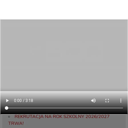
Aktywni górą!
Projekty UE
ECAM
Przydatne linki
Ostatnie wpisy
Porozumienie o współpracy z 16 Dolnośląską
Brygadą Obrony Terytorialnej
Zakończyliśmy dwutygodniowy staż zawodowy
w słonecznej Sewilli!
REKRUTACJA NA ROK SZKOLNY 2026/2027
TRWA!