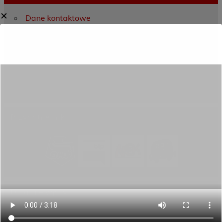
✕
Dane kontaktowe
Zamówienia publiczne
Oferta programowa
Rekrutacja
Aktywni górą!
Projekty UE
ECAM
Przydatne linki
Ostatnie wpisy
Porozumienie o współpracy z 16 Dolnośląską