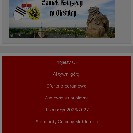
Projekty UE
Aktywni górą!
Oferta programowa
Zamówienia publiczne
Rekrutacja 2026/2027
Standardy Ochrony Małoletnich