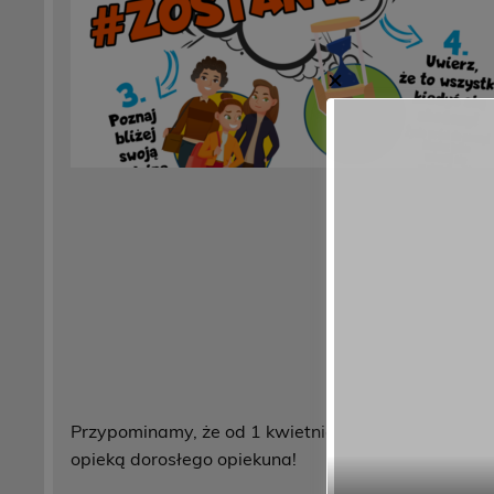
✕
Przypominamy, że od 1 kwietnia do odwołania każd
opieką dorosłego opiekuna!