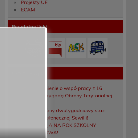
Projekty UE
ECAM
Przydatne linki
Ostatnie wpisy
Porozumienie o współpracy z 16
Dolnośląską Brygadą Obrony Terytorialnej
Zakończyliśmy dwutygodniowy staż
zawodowy w słonecznej Sewilli!
REKRUTACJA NA ROK SZKOLNY
2026/2027 TRWA!