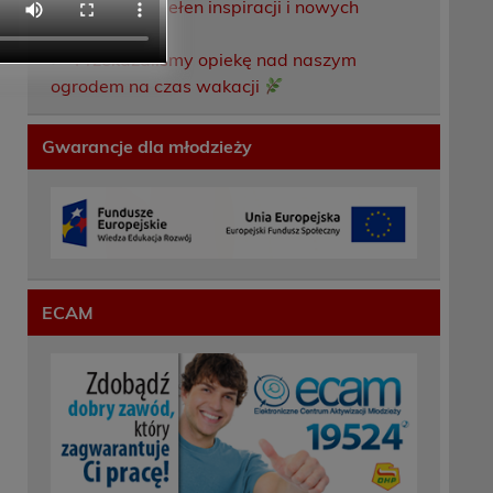
Weekend pełen inspiracji i nowych
doświadczeń!
Przekazaliśmy opiekę nad naszym
ogrodem na czas wakacji
Gwarancje dla młodzieży
ECAM