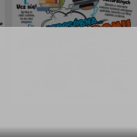
a osoba do 18 roku życia z domu wyjść może tylko pod