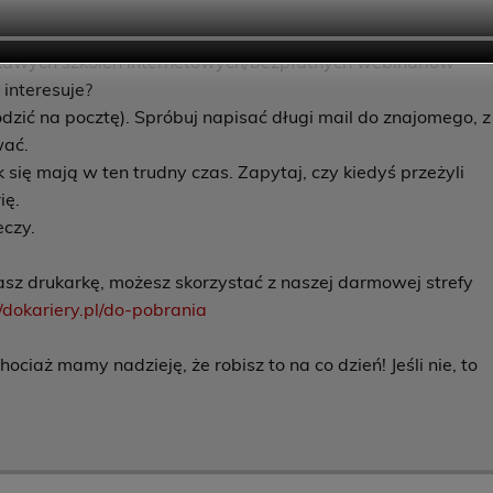
korzystaj z nich koniecznie, nie narobisz sobie zaległości. Nie
a.
iekawych szkoleń internetowych/bezpłatnych webinariow
 interesuje?
hodzić na pocztę). Spróbuj napisać długi mail do znajomego, z
wać.
 się mają w ten trudny czas. Zapytaj, czy kiedyś przeżyli
ię.
eczy.
asz drukarkę, możesz skorzystać z naszej darmowej strefy
//dokariery.pl/do-pobrania
iaż mamy nadzieję, że robisz to na co dzień! Jeśli nie, to