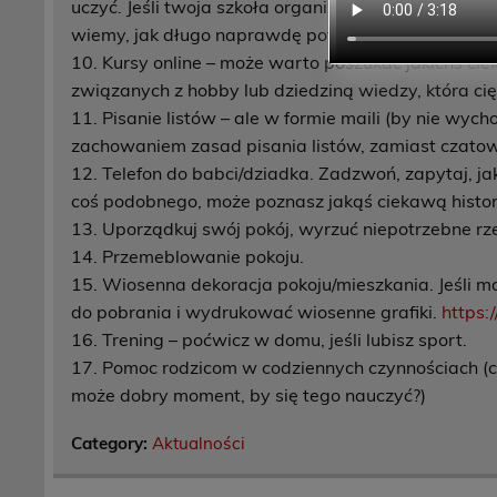
uczyć. Jeśli twoja szkoła organizuje zajęcia online – 
wiemy, jak długo naprawdę potrwa cała ta sytuacj
10. Kursy online – może warto poszukać jakichś c
związanych z hobby lub dziedziną wiedzy, która cię
11. Pisanie listów – ale w formie maili (by nie wyc
zachowaniem zasad pisania listów, zamiast czato
12. Telefon do babci/dziadka. Zadzwoń, zapytaj, jak
coś podobnego, może poznasz jakąś ciekawą histor
13. Uporządkuj swój pokój, wyrzuć niepotrzebne rz
14. Przemeblowanie pokoju.
15. Wiosenna dekoracja pokoju/mieszkania. Jeśli m
do pobrania i wydrukować wiosenne grafiki.
https:
16. Trening – poćwicz w domu, jeśli lubisz sport.
17. Pomoc rodzicom w codziennych czynnościach (choc
może dobry moment, by się tego nauczyć?)
Category:
Aktualności