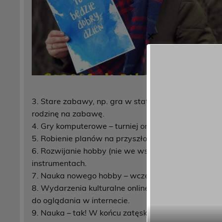
✕
3. Stare zabawy, np. gra w statki, kalambury, pań
rodzinę na zabawę.
4. Gry komputerowe – turniej online ze znajomymi.
5. Robienie planów na przyszłość: określ cel na za 1
6. Rozwijanie hobby (nie we wszystkich przypadkac
instrumentach.
7. Nauka nowego hobby – wcześniej nie miałeś na c
8. Wydarzenia kulturalne online – w tej specyficznej
do oglądania w internecie.
9. Nauka – tak! W końcu zatęsknisz za odrobiną wie