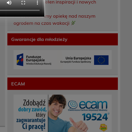
Weekend pełen inspiracji i nowych
doświadczeń!
Przekazaliśmy opiekę nad naszym
ogrodem na czas wakacji
Gwarancje dla młodzieży
ECAM