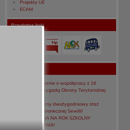
Projekty UE
ECAM
Przydatne linki
Ostatnie wpisy
Porozumienie o współpracy z 16
Dolnośląską Brygadą Obrony Terytorialnej
Zakończyliśmy dwutygodniowy staż
zawodowy w słonecznej Sewilli!
REKRUTACJA NA ROK SZKOLNY
2026/2027 TRWA!