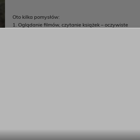
Oto kilka pomysłów:
1. Oglądanie filmów, czytanie książek – oczywiste
przykłady, ale jakby ktoś zapomniał – przypominamy,
że można!
2. Gry planszowe/karciane z rodziną – sprawdź, jak
fajnie jest pograć w coś „analogowo”.
stwa-miasta. Znajdź zasady w internecie i spróbuj namówić
 rok/5 lat i pomyśl, jakimi etapami do niego dojść?
h się uda), np. rysowanie, fotografowanie, gra na
oś czasu? Jeśli da się tego nauczyć w domu – spróbuj!
 sytuacji wiele instytucji udostępnia spektakle czy koncerty
dzy – możesz sam wybrać, czego i w jakiej kolejności się