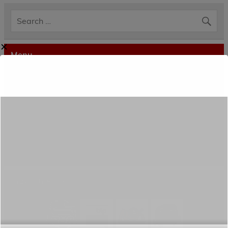
✕
Menu
Dane kontaktowe
Zamówienia publiczne
Oferta programowa
Rekrutacja
Aktywni górą!
Projekty UE
ECAM
Przydatne linki