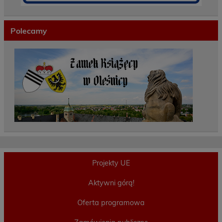
Polecamy
Projekty UE
Aktywni górą!
Oferta programowa