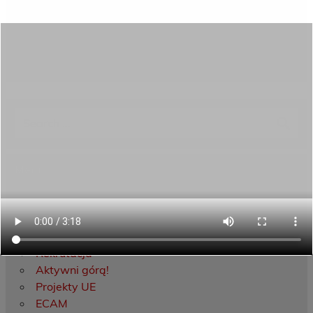
Category:
Aktualności
Menu
Dane kontaktowe
Zamówienia publiczne
Oferta programowa
Rekrutacja
Aktywni górą!
Projekty UE
ECAM