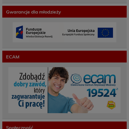
Gwarancje dla młodzieży
ECAM
Społeczność