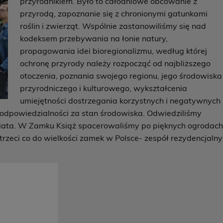
przyrodnikiem. Było to całodniowe obcowanie z
przyrodą, zapoznanie się z chronionymi gatunkami
roślin i zwierząt. Wspólnie zastanowiliśmy się nad
kodeksem przebywania na łonie natury,
propagowania idei bioregionalizmu, według której
ochronę przyrody należy rozpocząć od najbliższego
otoczenia, poznania swojego regionu, jego środowiska
przyrodniczego i kulturowego, wykształcenia
umiejętności dostrzegania korzystnych i negatywnych
 odpowiedzialności za stan środowiska. Odwiedziliśmy
świata. W Zamku Książ spacerowaliśmy po pięknych ogrodac
rzeci co do wielkości zamek w Polsce- zespół rezydencjalny