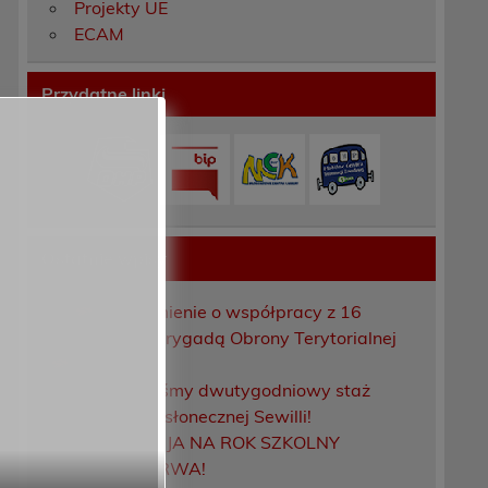
Projekty UE
ECAM
Przydatne linki
e
Ostatnie wpisy
Porozumienie o współpracy z 16
Dolnośląską Brygadą Obrony Terytorialnej
Zakończyliśmy dwutygodniowy staż
zawodowy w słonecznej Sewilli!
REKRUTACJA NA ROK SZKOLNY
2026/2027 TRWA!