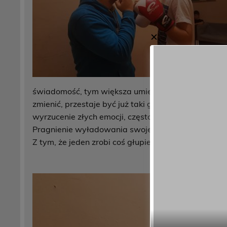
✕
świadomość, tym większa umiejętność powstrzyman
zmienić, przestaje być już taki gniewny. Może to brz
wyrzucenie złych emocji, często gromadzonych w so
Pragnienie wyładowania swojej frustracji czasami b
Z tym, że jeden zrobi coś głupiego, drugi sięgnie po 