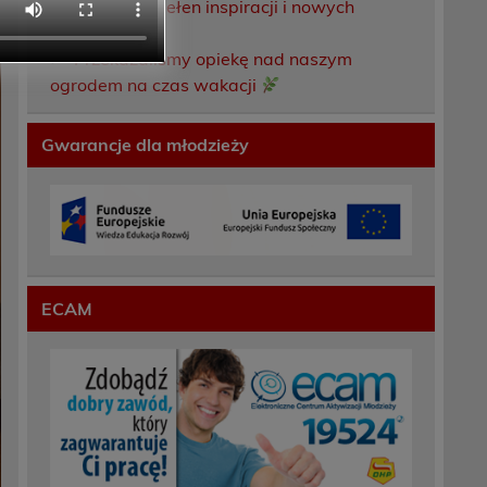
Weekend pełen inspiracji i nowych
doświadczeń!
Przekazaliśmy opiekę nad naszym
ogrodem na czas wakacji
Gwarancje dla młodzieży
ECAM