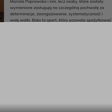
Mariola Poprawska i inni, lecz osoby, które zostały
wymienione zasługują na szczególną pochwałę za
determinacje, zaangażowanie, systematyczność i
wolę walki. Boks to sport, który pozwala spożytkować
nadmiar energii i pozbyć się negatywnych emocji. Im
ktoś dłużej ćwiczy, tym ma większą świadomość tego,
że może komuś zrobić krzywdę. A im większa
ia się. Każdy młody gniewny, który naprawdę chce coś
mi jak jakiś frazes z filmu, jednak podczas wysiłku następuj
bie od wielu lat. Kto z nas nie miewa wszystkiego dosyć?
ierze górę.
alkohol, a bokser przyjdzie na trening.