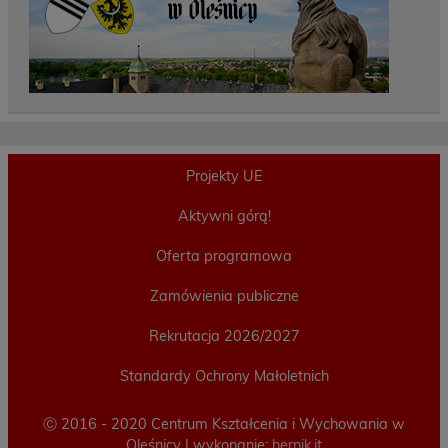
Projekty UE
Aktywni górą!
Oferta programowa
Zamówienia publiczne
Rekrutacja 2026/2027
Standardy Ochrony Małoletnich
Ⓒ 2016 - 2020 Centrum Kształcenia i Wychowania w
Oleśnicy | wykonanie:
hernik.it