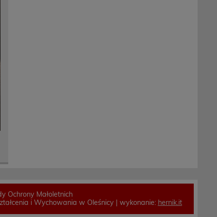
y Ochrony Małoletnich
tałcenia i Wychowania w Oleśnicy | wykonanie:
hernik.it