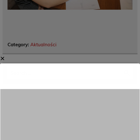
Category:
Aktualności
✕
Menu
Dane kontaktowe
Zamówienia publiczne
Oferta programowa
Rekrutacja
Aktywni górą!