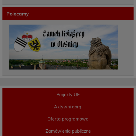
Polecamy
Projekty UE
Aktywni górą!
Oferta programowa
Zamówienia publiczne